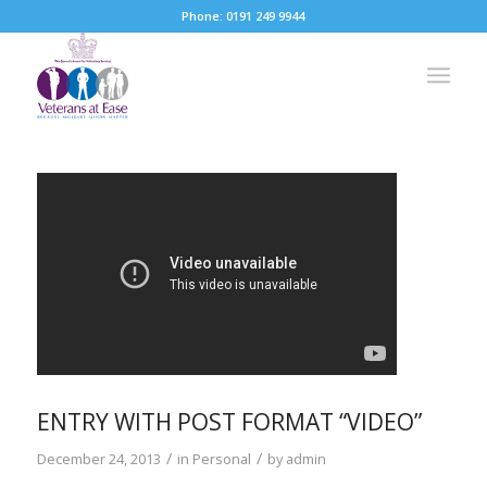
Phone: 0191 249 9944
ENTRY WITH POST FORMAT “VIDEO”
/
/
December 24, 2013
in
Personal
by
admin