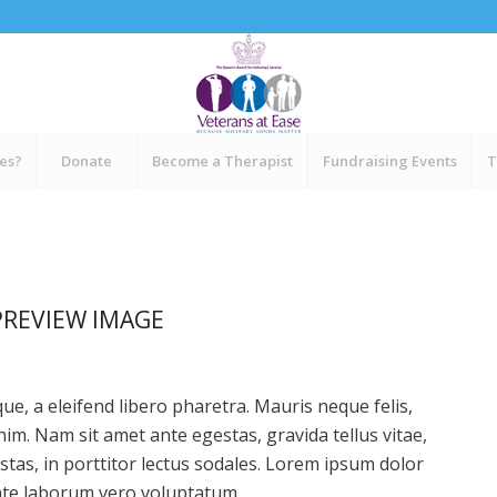
ces?
Donate
Become a Therapist
Fundraising Events
T
PREVIEW IMAGE
e, a eleifend libero pharetra. Mauris neque felis,
nim. Nam sit amet ante egestas, gravida tellus vitae,
tas, in porttitor lectus sodales. Lorem ipsum dolor
ptate laborum vero voluptatum.