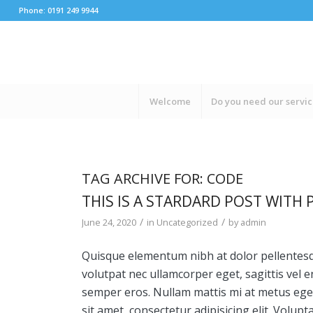
Phone: 0191 249 9944
Welcome
Do you need our servi
TAG ARCHIVE FOR:
CODE
THIS IS A STARDARD POST WITH 
/
/
June 24, 2020
in
Uncategorized
by
admin
Quisque elementum nibh at dolor pellentesqu
volutpat nec ullamcorper eget, sagittis vel e
semper eros. Nullam mattis mi at metus eges
sit amet, consectetur adipisicing elit. Volu