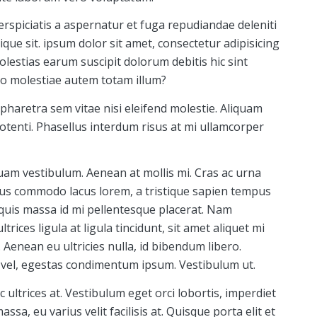
erspiciatis a aspernatur et fuga repudiandae deleniti
que sit. ipsum dolor sit amet, consectetur adipisicing
lestias earum suscipit dolorum debitis hic sint
o molestiae autem totam illum?
aretra sem vitae nisi eleifend molestie. Aliquam
potenti. Phasellus interdum risus at mi ullamcorper
quam vestibulum. Aenean at mollis mi. Cras ac urna
amus commodo lacus lorem, a tristique sapien tempus
 quis massa id mi pellentesque placerat. Nam
trices ligula at ligula tincidunt, sit amet aliquet mi
Aenean eu ultricies nulla, id bibendum libero.
 vel, egestas condimentum ipsum. Vestibulum ut.
ultrices at. Vestibulum eget orci lobortis, imperdiet
sa, eu varius velit facilisis at. Quisque porta elit et