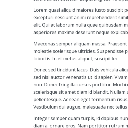
Lorem quasi aliquid maiores iusto suscipit p
excepturi nesciunt animi reprehenderit simili
elit. Qui at laborum nulla quae quibusdam mo
asperiores maxime deserunt neque explicab
Maecenas semper aliquam massa. Praesent ph
molestie scelerisque ultricies. Suspendisse 
lobortis. In et metus aliquet, suscipit leo.
Donec sed tincidunt lacus. Duis vehicula ali
sed nisi auctor venenatis ut id sapien. Viv
non. Donec fringilla cursus porttitor. Morbi
scelerisque sit amet diam id blandit. Nullam ul
pellentesque. Aenean eget fermentum risus. 
Vestibulum dui augue, malesuada nec tellus
Integer semper quam turpis, id dapibus nunc 
diam a, ornare eros. Nam porttitor rutrum mas